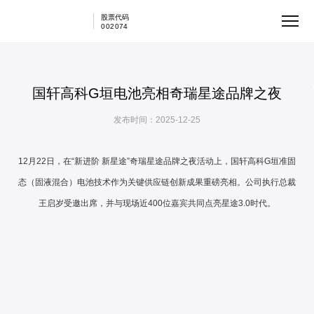
股票代码
002074
国轩高科G垣电池亮相奇瑞星途品牌之夜
发布时间：2025-12-25
12月22日，在“新进阶 新星途”奇瑞星途品牌之夜活动上，国轩高科G垣准固
态（固液混合）电池技术作为关键供应链创新成果重磅亮相。公司执行总裁
王启岁受邀出席，并与现场近400位嘉宾共同点亮星途3.0时代。